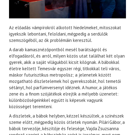
Az előadás vámpírokról alkotott hiedelmeket, mítoszokat
igyekszik lebontani, feloldani, mégpedig a serdülők
szemszögéből, az ők problémáin keresztül.
A darab kamasznézőpontból mesél barátságról és
elfogadásról, és arról, milyen közös utat találhat két olyan
gyerek, akik a saját világukból kicsit kilógnak. A bábokkal
életre keltett Temesvár egyszer régi, titkokkal teli város,
máskor futurisztikus metropolisz; a jelenetek között
mozgatható díszletelemek hol gyerekszobát, hol temetői
sétányt, hol parfümversenyt idéznek. A humor, a játékos
zene és a finom szójátékok elrejtik a mélyebb üzenetet:
különbözőségeinkkel együtt is képesek vagyunk
közösséget teremteni.
A díszletek, a bábok helyben, kézzel készültek, a színészek
szeme előtt, mégpedig közös ötletek nyomán. Pilári Gábor, a
bábok tervezője, készítője és felesége, Vajda Zsuzsanna
rendező szerint a bábszínház azért is izgalmas, mert nem