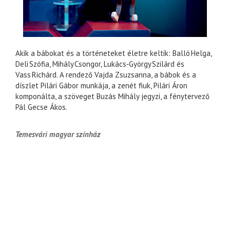
Akik a bábokat és a történeteket életre keltik: Balló Helga,
Deli Szófia, Mihály Csongor, Lukács‑György Szilárd és
Vass Richárd. A rendező Vajda Zsuzsanna, a bábok és a
díszlet Pilári Gábor munkája, a zenét fiuk, Pilári Áron
komponálta, a szöveget Buzás Mihály jegyzi, a fénytervező
Pál Gecse Ákos.
Temesvári magyar színház