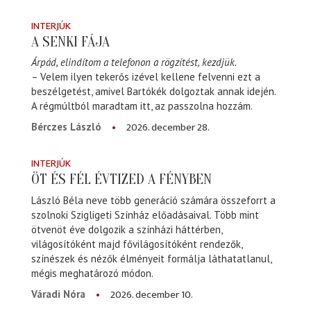
INTERJÚK
A SENKI FÁJA
Árpád, elindítom a telefonon a rögzítést, kezdjük.
– Velem ilyen tekerős izével kellene felvenni ezt a
beszélgetést, amivel Bartókék dolgoztak annak idején.
A régmúltból maradtam itt, az passzolna hozzám.
2026. december 28.
Bérczes László
INTERJÚK
ÖT ÉS FÉL ÉVTIZED A FÉNYBEN
László Béla neve több generáció számára összeforrt a
szolnoki Szigligeti Színház előadásaival. Több mint
ötvenöt éve dolgozik a színházi háttérben,
világosítóként majd fővilágosítóként rendezők,
színészek és nézők élményeit formálja láthatatlanul,
mégis meghatározó módon.
2026. december 10.
Váradi Nóra