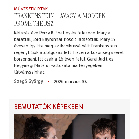
MŰVÉSZEK ÍRTÁK
FRANKENSTEIN – AVAGY A MODERN
PROMÉTHEUSZ
Kétszáz éve Percy B. Shelley és felesége, Mary a
baráttal, Lord Bayronnal írósdit játszottak. Mary 19
évesen így írta meg az ikonikussá vált Frankenstein
regényt. Sok átdolgozás lett, hiszen a közönség szeret
borzongani. Itt csak a 16 éven felül. Garai Judit és
Hegymegi Máté új változata ma lényegében
látványszínház.
2026. március 10.
Szegő György
BEMUTATÓK KÉPEKBEN