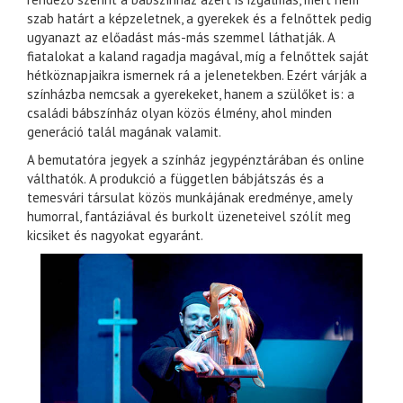
szab határt a képzeletnek, a gyerekek és a felnőttek pedig
ugyanazt az előadást más-más szemmel láthatják. A
fiatalokat a kaland ragadja magával, míg a felnőttek saját
hétköznapjaikra ismernek rá a jelenetekben. Ezért várják a
színházba nemcsak a gyerekeket, hanem a szülőket is: a
családi bábszínház olyan közös élmény, ahol minden
generáció talál magának valamit.
A bemutatóra jegyek a színház jegypénztárában és online
válthatók. A produkció a független bábjátszás és a
temesvári társulat közös munkájának eredménye, amely
humorral, fantáziával és burkolt üzeneteivel szólít meg
kicsiket és nagyokat egyaránt.