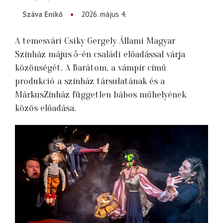
Száva Enikő
2026. május 4.
A temesvári Csiky Gergely Állami Magyar
Színház május 5-én családi előadással várja
közönségét. A Barátom, a vámpír című
produkció a színház társulatának és a
MárkusZínház független bábos műhelyének
közös előadása.