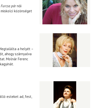
a
Furcsa pár
női
 miskolci közönséget
Megtalálta a helyét –
 őt, ahogy szárnyalva
tat. Molnár Ferenc
kagyinát.
lló esteket ad, fest,