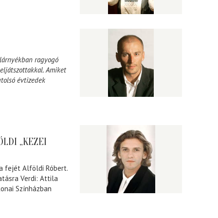
Félárnyékban ragyogó
eljátszottakkal. Amiket
tolsó évtizedek
ÖLDI „KEZEI
fejét Alföldi Róbert.
tásra Verdi: Attila
konai Színházban