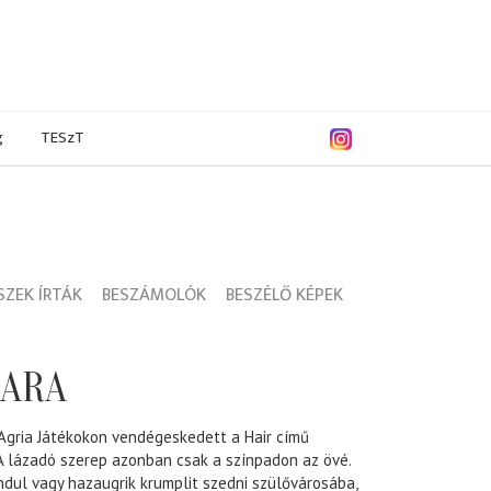
g
TESzT
ZEK ÍRTÁK
BESZÁMOLÓK
BESZÉLŐ KÉPEK
MARA
Agria Játékokon vendégeskedett a Hair című
A lázadó szerep azonban csak a színpadon az övé.
ndul vagy hazaugrik krumplit szedni szülővárosába,