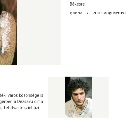
Békésre.
2005. augusztus 1.
ganna
déki város közönsége is
gerben a Dezsavü című
ig felolvasó-színházi