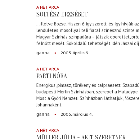
A HÉT ARCA
SOLTÉSZ ERZSÉBET
…illetve Bözse. Hiszen ő így szereti; és így hívják az
lendületes, mosollyal teli fiatal színésznő szinte 
Magyar Színház színpadára – játszik operettet, pró
felnőtt mesét. Sokoldalú tehetségét idén Jászai díj
2005. április 6.
ganna
A HÉT ARCA
PARTI NÓRA
Energikus, pimasz, törékeny és talpraesett. Szabadú
budapesti Merlin Színházban, szerepel a Maladype 
Most a Győri Nemzeti Színházban láthatjuk, főszer
Johannaként.
2005. március 4.
ganna
A HÉT ARCA
MÜLLER JÚLIA - AKIT SZERETNEK