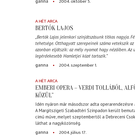
2004. október 5.
ganna
A HÉT ARCA
BERTÓK LAJOS
„Bertók Lajos jelenkori színjátszásunk titkos nagyja. 
tehetsége. Otthagyott szerepeinek száma vetekszik az 
azonban eljátszik: az mély nyomot hagy nézőiben. Az u
legérdekesebb Hamletjei közé tartozik.”
2004. szeptember 1.
ganna
A HÉT ARCA
EMBERI OPERA – VERDI TOLLÁBÓL, ALF
KÖZÜL”
Idén nyáron már másodszor adta operarendezésre a 
A Margitszigeti Szabadtéri Színpadon került bemuta
című műve, melyet szeptembertől a Debreceni Cso
láthat a nagyközönség.
2004. július 17.
ganna