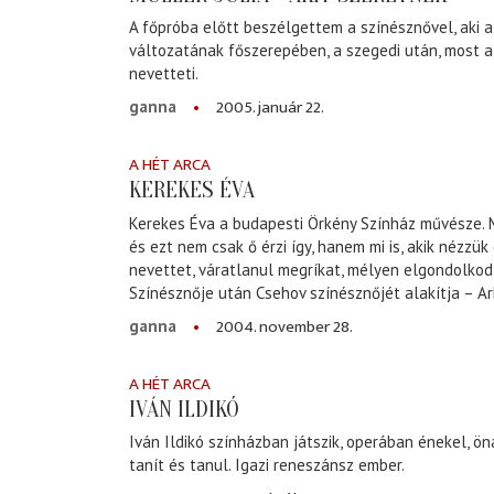
A főpróba előtt beszélgettem a színésznővel, aki 
változatának főszerepében, a szegedi után, most a
nevetteti.
2005. január 22.
ganna
A HÉT ARCA
KEREKES ÉVA
Kerekes Éva a budapesti Örkény Színház művésze. 
és ezt nem csak ő érzi így, hanem mi is, akik nézzük
nevettet, váratlanul megríkat, mélyen elgondolkod
Színésznője után Csehov színésznőjét alakítja – Ar
2004. november 28.
ganna
A HÉT ARCA
IVÁN ILDIKÓ
Iván Ildikó színházban játszik, operában énekel, öná
tanít és tanul. Igazi reneszánsz ember.