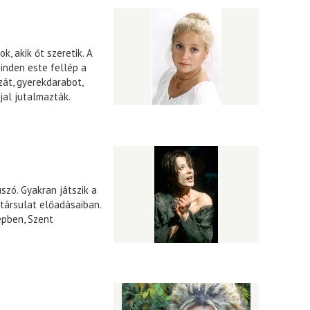
ok, akik őt szeretik. A
minden este fellép a
zát, gyerekdarabot,
jal jutalmazták.
szó. Gyakran játszik a
társulat előadásaiban.
epben, Szent