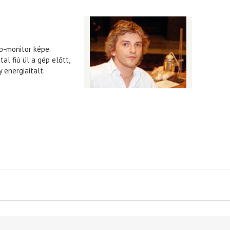
ép-monitor képe.
al fiú ül a gép előtt,
 energiaitalt.