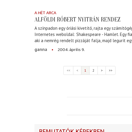
A HÉT ARCA
ALFÖLDI RÓBERT NYITRÁN RENDEZ
A színpadon egy óriási kivetítő, rajta egy számítóg
Internetes weboldal: Shakespeare - Hamlet. Egy fiat
aki a nemrég rendelt pizzáját falja, majd legurít egy
2004. április 9.
ganna
<<
<
1
2
>
>>
BEMUTATÓK KÉPEKBEN