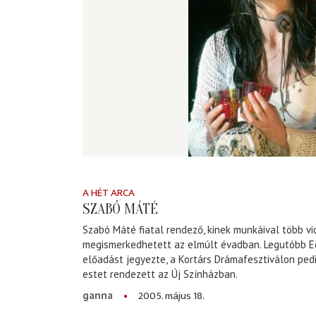
A HÉT ARCA
SZABÓ MÁTÉ
Szabó Máté fiatal rendező, kinek munkáival több vi
megismerkedhetett az elmúlt évadban. Legutóbb E
előadást jegyezte, a Kortárs Drámafesztiválon ped
estet rendezett az Új Színházban.
2005. május 18.
ganna