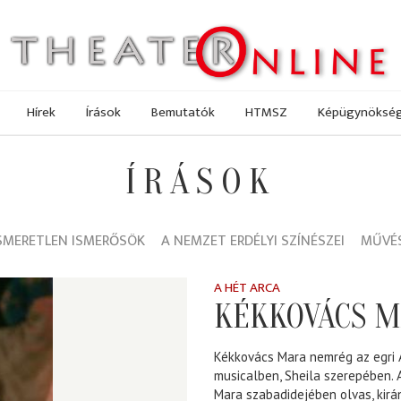
Hírek
Írások
Bemutatók
HTMSZ
Képügynöksé
ÍRÁSOK
SMERETLEN ISMERŐSÖK
A NEMZET ERDÉLYI SZÍNÉSZEI
MŰVÉS
A HÉT ARCA
KÉKKOVÁCS 
Kékkovács Mara nemrég az egri 
musicalben, Sheila szerepében. 
Mara szabadidejében olvas, kirá