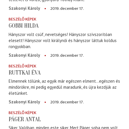
2019. december 17.
Szakonyi Károly
BESZÉLŐ KÉPEK
GOBBI HILDA
Hányszor volt csúf, nevetséges! Hányszor szívszorítóan
elesett! Hányszor volt királynői és hányszor láttuk koldus
rongyokban.
2019. december 17.
Szakonyi Károly
BESZÉLŐ KÉPEK
RUTTKAI ÉVA
Elmennek tőlünk, az egyik már egészen elment…egészen és
mindörökre, mi pedig egyedül maradunk, és újra kezdjük az
életünket.
2019. december 17.
Szakonyi Károly
BESZÉLŐ KÉPEK
PÁGER ANTAL
Siker. Valóban, minden este siker. Mert Páger soha nem volt