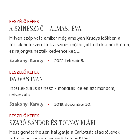
BESZÉLŐ KÉPEK
A SZÍNÉSZNŐ – ALMÁSI ÉVA
Milyen szép volt, amikor még amolyan Krúdys időkben a
férfiak beleszerettek a színésznőkbe, ott ültek a nézőtéren,
és rajongva nézték kedvenceiket, ...
2022. február 5.
Szakonyi Károly
BESZÉLŐ KÉPEK
DARVAS IVÁN
Intellektuális színész – mondták, de én azt mondom,
univerzális.
2019. december 20.
Szakonyi Károly
BESZÉLŐ KÉPEK
SZABÓ SÁNDOR ÉS TOLNAY KLÁRI
Most gondterhelten hallgatja a Carlottát alakító, évek
teltével is vonzó, gyönyörű Tolnay Klárit.