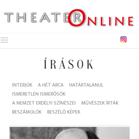
Toggle main menu visibility
ÍRÁSOK
INTERJÚK
A HÉT ARCA
HATÁRTALANUL
ISMERETLEN ISMERŐSÖK
A NEMZET ERDÉLYI SZÍNÉSZEI
MŰVÉSZEK ÍRTÁK
BESZÁMOLÓK
BESZÉLŐ KÉPEK