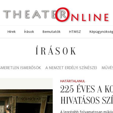
Hírek
Írások
Bemutatók
HTMSZ
Képügynöksé
ÍRÁSOK
SMERETLEN ISMERŐSÖK
A NEMZET ERDÉLYI SZÍNÉSZEI
MŰVÉS
HATÁRTALANUL
225 ÉVES A 
HIVATÁSOS SZ
A legrégibb folyamatosan működ