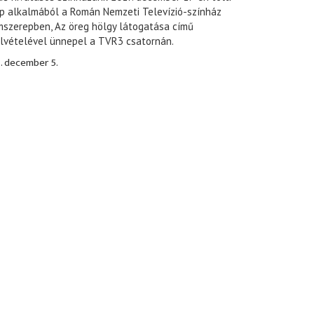
ap alkalmából a Román Nemzeti Televízió-színház
mszerepben, Az öreg hölgy látogatása című
elvételével ünnepel a TVR3 csatornán.
. december 5.