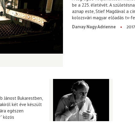
be a 225. életévét. A születésn
aznap este, Stief Magdával a cí
kolozsvári magyar előadás tv-f
2017
Darvay Nagy Adrienne
b Jánost Bukarestben,
 akiről két éve készült
mára egészen
r” közös