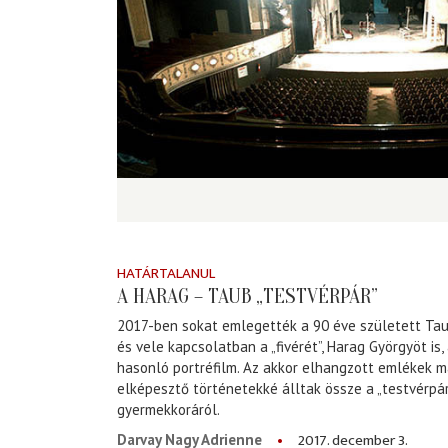
HATÁRTALANUL
A HARAG – TAUB „TESTVÉRPÁR”
2017-ben sokat emlegették a 90 éve született Tau
és vele kapcsolatban a „fivérét”, Harag Györgyöt is,
hasonló portréfilm. Az akkor elhangzott emlékek 
elképesztő történetekké álltak össze a „testvérpá
gyermekkoráról.
2017. december 3.
Darvay Nagy Adrienne