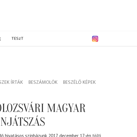
g
TESzT
ZEK ÍRTÁK
BESZÁMOLÓK
BESZÉLŐ KÉPEK
KOLOZSVÁRI MAGYAR
ÍNJÁTSZÁS
ő hivatásos színházunk 2017. december 17-én tölti