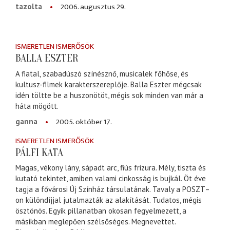
2006. augusztus 29.
tazolta
ISMERETLEN ISMERŐSÖK
BALLA ESZTER
A fiatal, szabadúszó színésznő, musicalek főhőse, és
kultusz-filmek karakterszereplője. Balla Eszter mégcsak
idén töltte be a huszonötöt, mégis sok minden van már a
háta mögött.
2005. október 17.
ganna
ISMERETLEN ISMERŐSÖK
PÁLFI KATA
Magas, vékony lány, sápadt arc, fiús frizura. Mély, tiszta és
kutató tekintet, amiben valami cinkosság is bujkál. Öt éve
tagja a fővárosi Új Színház társulatának. Tavaly a POSZT–
on különdíjjal jutalmazták az alakítását. Tudatos, mégis
ösztönös. Egyik pillanatban okosan fegyelmezett, a
másikban meglepően szélsőséges. Megnevettet.