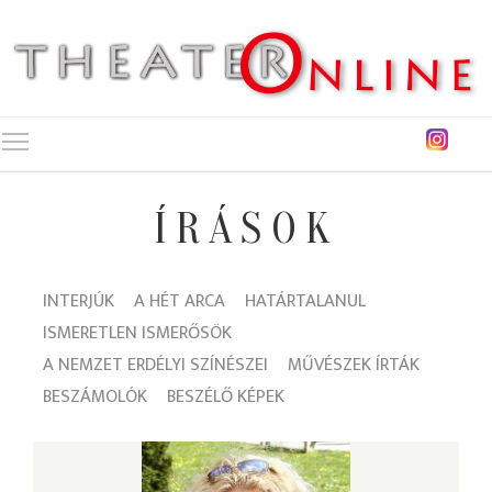
Toggle main menu visibility
ÍRÁSOK
INTERJÚK
A HÉT ARCA
HATÁRTALANUL
ISMERETLEN ISMERŐSÖK
A NEMZET ERDÉLYI SZÍNÉSZEI
MŰVÉSZEK ÍRTÁK
BESZÁMOLÓK
BESZÉLŐ KÉPEK