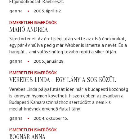
Elgondolkodtat. Ráébreszt.
2005. április 2.
ganna
ISMERETLEN ISMERŐSÖK
MAHÓ ANDREA
Sikertörténet. Az érettségi után vette az első énekórákat,
egy pár év múlva pedig már Webber is ismerte a nevét. És a
hangját... ami valószínűleg tovább röpíti a siker útján.
2005. január 29.
ganna
ISMERETLEN ISMERŐSÖK
VEREBES LINDA - EGY LÁNY A SOK KÖZÜL
Verebes Linda pályafutását idén már a budapesti közönség
is könnyen nyomon követheti, hiszen ebben az évadban a
Budapesti Kamaraszínházhoz szerződött a nem kis
médiahírnévnek örvendő fiatal lány.
2004. október 15.
ganna
ISMERETLEN ISMERŐSÖK
BOGNÁR ANNA