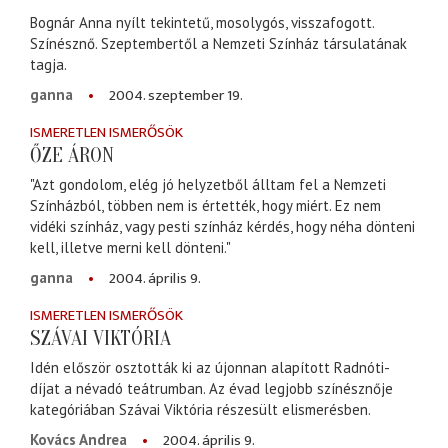
Bognár Anna nyílt tekintetű, mosolygós, visszafogott.
Színésznő. Szeptembertől a Nemzeti Színház társulatának
tagja.
2004. szeptember 19.
ganna
ISMERETLEN ISMERŐSÖK
ŐZE ÁRON
"Azt gondolom, elég jó helyzetből álltam fel a Nemzeti
Színházból, többen nem is értették, hogy miért. Ez nem
vidéki színház, vagy pesti színház kérdés, hogy néha dönteni
kell, illetve merni kell dönteni."
2004. április 9.
ganna
ISMERETLEN ISMERŐSÖK
SZÁVAI VIKTÓRIA
Idén először osztották ki az újonnan alapított Radnóti-
díjat a névadó teátrumban. Az évad legjobb színésznője
kategóriában Szávai Viktória részesült elismerésben.
2004. április 9.
Kovács Andrea