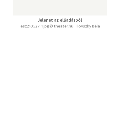
Jelenet az előadásból
esz210527-1.jpg
© theater.hu - Ilovszky Béla