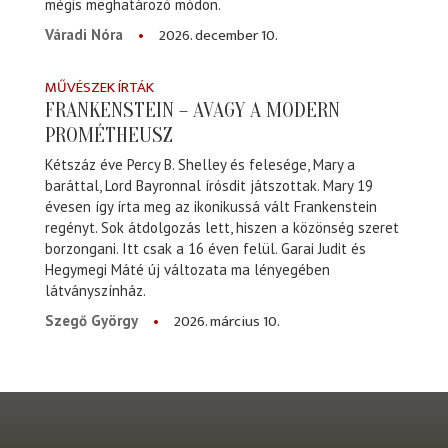
mégis meghatározó módon.
2026. december 10.
Váradi Nóra
MŰVÉSZEK ÍRTÁK
FRANKENSTEIN – AVAGY A MODERN
PROMÉTHEUSZ
Kétszáz éve Percy B. Shelley és felesége, Mary a
baráttal, Lord Bayronnal írósdit játszottak. Mary 19
évesen így írta meg az ikonikussá vált Frankenstein
regényt. Sok átdolgozás lett, hiszen a közönség szeret
borzongani. Itt csak a 16 éven felül. Garai Judit és
Hegymegi Máté új változata ma lényegében
látványszínház.
2026. március 10.
Szegő György