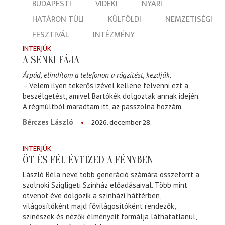
BUDAPESTI
VIDÉKI
NYÁRI
HATÁRON TÚLI
KÜLFÖLDI
NEMZETISÉGI
FESZTIVÁL
INTÉZMÉNY
INTERJÚK
A SENKI FÁJA
Árpád, elindítom a telefonon a rögzítést, kezdjük.
– Velem ilyen tekerős izével kellene felvenni ezt a
beszélgetést, amivel Bartókék dolgoztak annak idején.
A régmúltból maradtam itt, az passzolna hozzám.
2026. december 28.
Bérczes László
INTERJÚK
ÖT ÉS FÉL ÉVTIZED A FÉNYBEN
László Béla neve több generáció számára összeforrt a
szolnoki Szigligeti Színház előadásaival. Több mint
ötvenöt éve dolgozik a színházi háttérben,
világosítóként majd fővilágosítóként rendezők,
színészek és nézők élményeit formálja láthatatlanul,