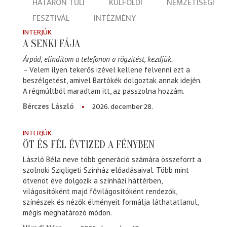
HATÁRON TÚLI
KÜLFÖLDI
NEMZETISÉGI
FESZTIVÁL
INTÉZMÉNY
INTERJÚK
A SENKI FÁJA
Árpád, elindítom a telefonon a rögzítést, kezdjük.
– Velem ilyen tekerős izével kellene felvenni ezt a
beszélgetést, amivel Bartókék dolgoztak annak idején.
A régmúltból maradtam itt, az passzolna hozzám.
2026. december 28.
Bérczes László
INTERJÚK
ÖT ÉS FÉL ÉVTIZED A FÉNYBEN
László Béla neve több generáció számára összeforrt a
szolnoki Szigligeti Színház előadásaival. Több mint
ötvenöt éve dolgozik a színházi háttérben,
világosítóként majd fővilágosítóként rendezők,
színészek és nézők élményeit formálja láthatatlanul,
mégis meghatározó módon.