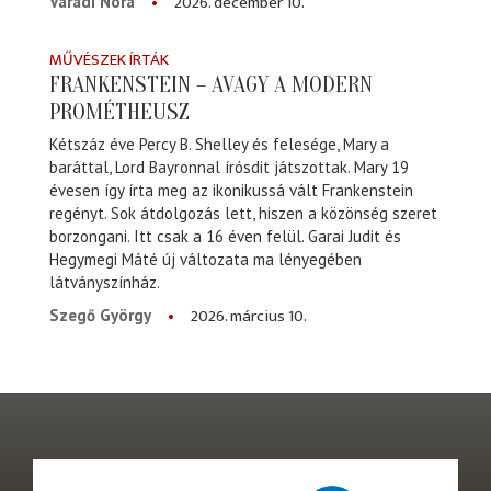
2026. december 10.
Váradi Nóra
MŰVÉSZEK ÍRTÁK
FRANKENSTEIN – AVAGY A MODERN
PROMÉTHEUSZ
Kétszáz éve Percy B. Shelley és felesége, Mary a
baráttal, Lord Bayronnal írósdit játszottak. Mary 19
évesen így írta meg az ikonikussá vált Frankenstein
regényt. Sok átdolgozás lett, hiszen a közönség szeret
borzongani. Itt csak a 16 éven felül. Garai Judit és
Hegymegi Máté új változata ma lényegében
látványszínház.
2026. március 10.
Szegő György