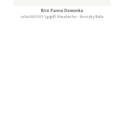
Bíró Panna Dominika
orlai260501-1.jpg
© theater.hu - Ilovszky Béla