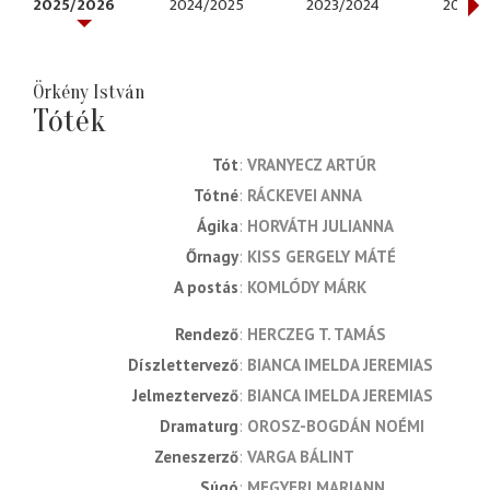
2025/2026
2024/2025
2023/2024
2022/
Örkény István
Tóték
Tót
VRANYECZ ARTÚR
Tótné
RÁCKEVEI ANNA
Ágika
HORVÁTH JULIANNA
Őrnagy
KISS GERGELY MÁTÉ
A postás
KOMLÓDY MÁRK
rendező
HERCZEG T. TAMÁS
díszlettervező
BIANCA IMELDA JEREMIAS
jelmeztervező
BIANCA IMELDA JEREMIAS
dramaturg
OROSZ-BOGDÁN NOÉMI
zeneszerző
VARGA BÁLINT
súgó
MEGYERI MARIANN