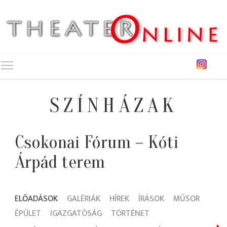
Toggle main menu visibility
SZÍNHÁZAK
Csokonai Fórum – Kóti
Árpád terem
ELŐADÁSOK
GALÉRIÁK
HÍREK
ÍRÁSOK
MŰSOR
ÉPÜLET
IGAZGATÓSÁG
TÖRTÉNET