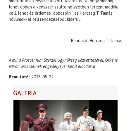
megfelelési kényszer közötti lavírozás. De hogy meddig
lehet ebben a kényszer szülte helyzetben létezni, meddig
kell, lehet és érdemes „dobozolni”, az Herczeg T. Tamás
nóvumokkal teli rendezéséből kiderül.
Rendező: Herczeg T. Tamás
A mű a Proscenium Szerzői Ügynökség közvetítésével, Örkény
István örököseinek engedélyével kerül előadásra
Bemutató
2026. 05. 22.
GALÉRIA