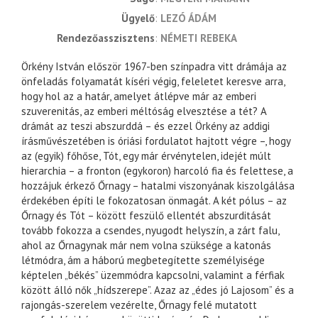
ügyelő
LEZÓ ÁDÁM
rendezőasszisztens
NÉMETI REBEKA
Örkény István először 1967-ben színpadra vitt drámája az
önfeladás folyamatát kíséri végig, feleletet keresve arra,
hogy hol az a határ, amelyet átlépve már az emberi
szuverenitás, az emberi méltóság elvesztése a tét? A
drámát az teszi abszurddá – és ezzel Örkény az addigi
írásművészetében is óriási fordulatot hajtott végre –, hogy
az (egyik) főhőse, Tót, egy már érvénytelen, idejét múlt
hierarchia – a fronton (egykoron) harcoló fia és felettese, a
hozzájuk érkező Őrnagy – hatalmi viszonyának kiszolgálása
érdekében építi le fokozatosan önmagát. A két pólus – az
Őrnagy és Tót – között feszülő ellentét abszurditását
tovább fokozza a csendes, nyugodt helyszín, a zárt falu,
ahol az Őrnagynak már nem volna szüksége a katonás
létmódra, ám a háború megbetegítette személyisége
képtelen „békés” üzemmódra kapcsolni, valamint a férfiak
között álló nők „hídszerepe”. Azaz az „édes jó Lajosom” és a
rajongás-szerelem vezérelte, Őrnagy felé mutatott