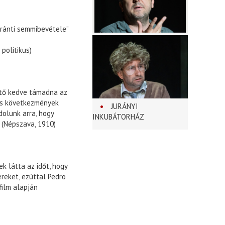
iránti semmibevétele”
ikus)
ető kedve támadna az
es következmények
JURÁNYI
dolunk arra, hogy
INKUBÁTORHÁZ
” (Népszava, 1910)
k látta az időt, hogy
eket, ezúttal Pedro
film alapján