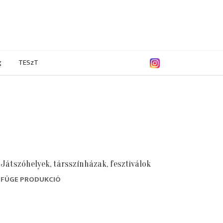
g
TESzT
Játszóhelyek, társszínházak, fesztiválok
FÜGE PRODUKCIÓ
/2018
2016/2017
2015/2016
2014/2015