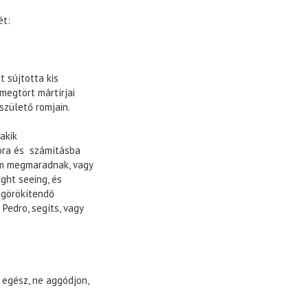
ét:
t sújtotta kis
megtört mártírjai
születő romjain.
akik
óra és számításba
em megmaradnak, vagy
ght seeing, és
egörökítendő
 Pedro, segíts, vagy
 egész, ne aggódjon,