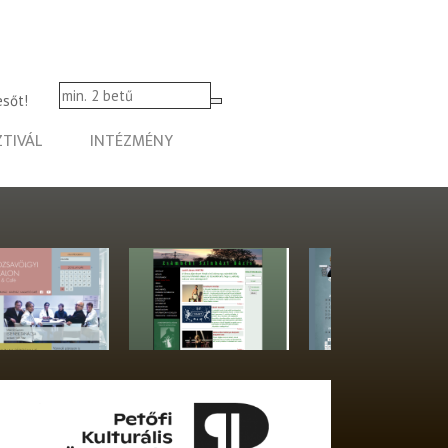
esőt!
ZTIVÁL
INTÉZMÉNY