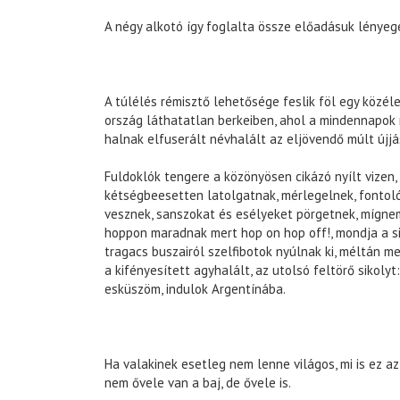
A négy alkotó így foglalta össze előadásuk lényeg
A túlélés rémisztő lehetősége feslik föl egy közéle
ország láthatatlan berkeiben, ahol a mindennapok 
halnak elfuserált névhalált az eljövendő múlt újjá
Fuldoklók tengere a közönyösen cikázó nyílt vizen, 
kétségbeesetten latolgatnak, mérlegelnek, fontol
vesznek, sanszokat és esélyeket pörgetnek, mígn
hoppon maradnak mert hop on hop off!, mondja a si
tragacs buszairól szelfibotok nyúlnak ki, méltán m
a kifényesített agyhalált, az utolsó feltörő sikolyt:
esküszöm, indulok Argentínába.
Ha valakinek esetleg nem lenne világos, mi is ez az
nem ővele van a baj, de ővele is.