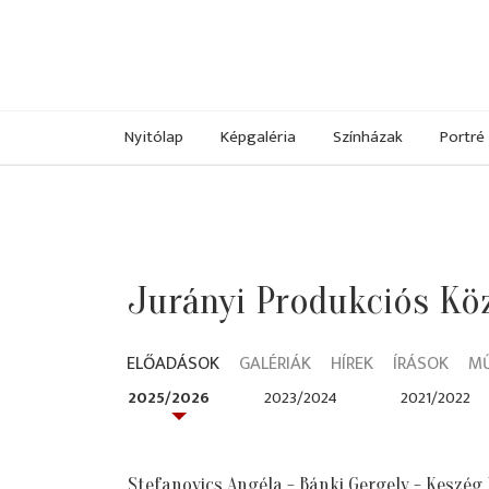
Nyitólap
Képgaléria
Színházak
Portré
Jurányi Produkciós Kö
ELŐADÁSOK
GALÉRIÁK
HÍREK
ÍRÁSOK
M
2025/2026
2023/2024
2021/2022
Stefanovics Angéla - Bánki Gergely - Keszég