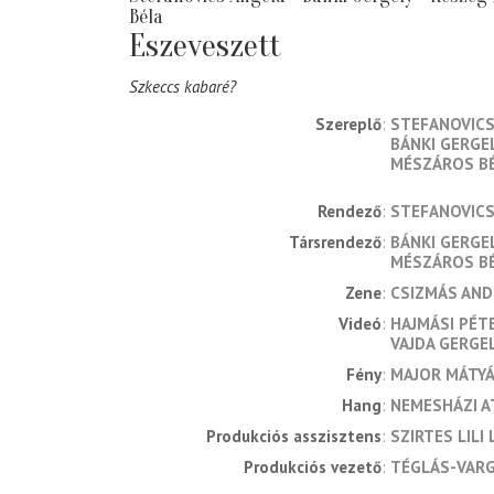
Béla
Eszeveszett
Szkeccs kabaré?
Szereplő
STEFANOVICS
BÁNKI GERGE
MÉSZÁROS B
rendező
STEFANOVICS
társrendező
BÁNKI GERGE
MÉSZÁROS B
zene
CSIZMÁS AND
videó
HAJMÁSI PÉT
VAJDA GERGE
fény
MAJOR MÁTY
hang
NEMESHÁZI A
produkciós asszisztens
SZIRTES LILI 
produkciós vezető
TÉGLÁS-VARGA