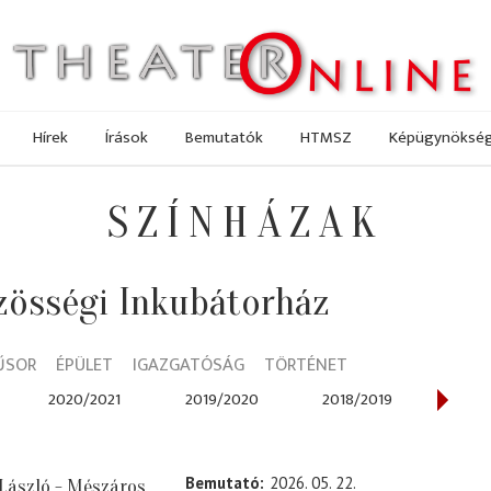
Hírek
Írások
Bemutatók
HTMSZ
Képügynöksé
SZÍNHÁZAK
zösségi Inkubátorház
ŰSOR
ÉPÜLET
IGAZGATÓSÁG
TÖRTÉNET
2020/2021
2019/2020
2018/2019
2017
Bemutató
2026. 05. 22.
 László - Mészáros