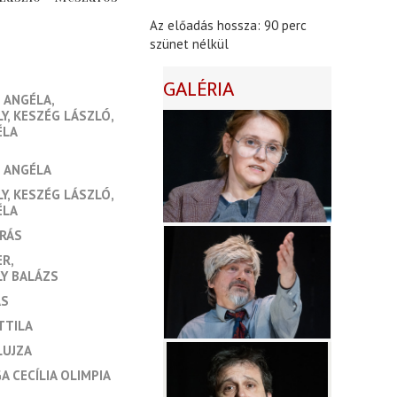
Az előadás hossza: 90 perc
szünet nélkül
GALÉRIA
 ANGÉLA
LY
KESZÉG LÁSZLÓ
ÉLA
 ANGÉLA
LY
KESZÉG LÁSZLÓ
ÉLA
RÁS
ER
LY BALÁZS
ÁS
TTILA
LUJZA
 CECÍLIA OLIMPIA