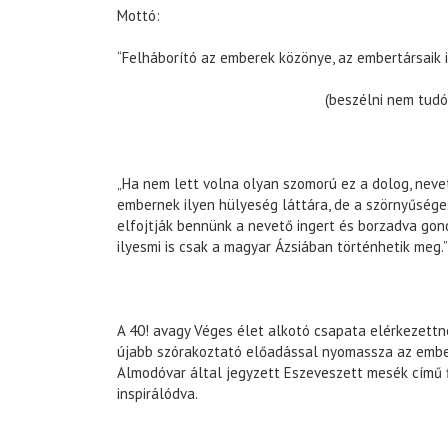
Mottó:
“Felháborító az emberek közönye, az embertársaik 
(beszélni nem tudó polit
„Ha nem lett volna olyan szomorú ez a dolog, nev
embernek ilyen hülyeség láttára, de a szörnyűség
elfojtják bennünk a nevető ingert és borzadva gon
ilyesmi is csak a magyar Ázsiában történhetik meg.
A 40! avagy Véges élet alkotó csapata elérkezettne
újabb szórakoztató előadással nyomassza az ember
Almodóvar által jegyzett Eszeveszett mesék című 
inspirálódva.