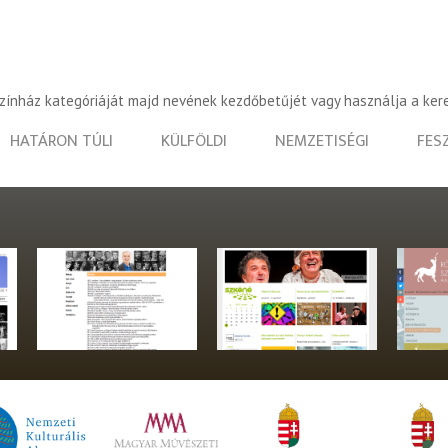
színház kategóriáját majd nevének kezdőbetűjét vagy használja a ker
HATÁRON TÚLI
KÜLFÖLDI
NEMZETISÉGI
FES