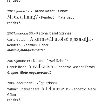
rendező
2007. június 17.
Katona József Színház
Mi ez a hang?
Rendező
Máté Gábor
rendező
2007. március 30.
Katona József Színház
A karnevál utolsó éjszakája
Carlo Goldoni
Rendező
Zsámbéki Gábor
Momolo
mángorlómester
2007. január 19.
Katona József Színház
A vadkacsa
Henrik Ibsen
Rendező
Ascher Tamás
Gregers Werle
nagykereskedő
2006. december 15.
Egri színház
A tél meséje
William Shakespeare
Rendező
Máté
Gábor
rendező