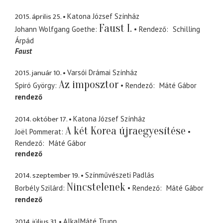
2015. április 25.
Katona József Színház
Faust I.
Johann Wolfgang Goethe
Rendező
Schilling
Árpád
Faust
2015. január 10.
Varsói Drámai Színház
Az imposztor
Spiró György
Rendező
Máté Gábor
rendező
2014. október 17.
Katona József Színház
A két Korea újraegyesítése
Joël Pommerat
Rendező
Máté Gábor
rendező
2014. szeptember 19.
Színművészeti Padlás
Nincstelenek
Borbély Szilárd
Rendező
Máté Gábor
rendező
2014. július 31.
AlkalMáté Trupp