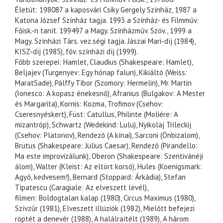
Életút: 198087 a kaposvári Csiky Gergely Színház, 1987 a
Katona József Színház tagja. 1993 a Színház- és Filmműv.
Főisk.-n tanít. 199497 a Magy. Színházműv. Szöv., 1999 a
Magy. Színházi Társ. vez.ségi tagja. Jászai Mari-díj (1984),
KISZ-díj (1985), főv. színházi díj (1999).
Főbb szerepei: Hamlet, Claudius (Shakespeare: Hamlet),
Beljajev (Turgenyev: Egy hónap falun), Kikiáltó (Weiss:
MaratSade), Pálffy Tibor (Szomory: Hermelin), Mr. Martin
(Ionesco: A kopasz énekesnő), Afranius (Bulgakov: A Mester
és Margarita), Kornis: Kozma, Trofimov (Csehov:
Cseresnyéskert), Füst: Catullus, Philinte (Moliére: A
mizantróp), Schwartz (Wedekind: Lulu), Nyikolaj Trileckij
(Csehov: Platonov), Rendező (A kínai), Sarconi (Önbizalom),
Brutus (Shakespeare: Julius Caesar), Rendező (Pirandello:
Ma este improvizálunk), Oberon (Shakespeare: Szentivánéji
álom), Walter (Kleist: Az eltört korsó), Hules (Koenigsmark:
Agyő, kedvesem!), Bernard (Stoppard: Árkádia), Stefan
Tipatescu (Caragiale: Az elveszett levél),
filmen: Boldogtalan kalap (1980), Circus Maximus (1980),
Szívzűr (1981), Elveszett illúziók (1982), Mielőtt befejezi
röptét a denevér (1988), A halálraítélt (1989), A három