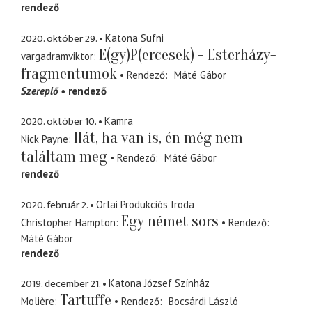
rendező
2020. október 29.
Katona Sufni
E(gy)P(ercesek) - Esterházy-
vargadramviktor
fragmentumok
Rendező
Máté Gábor
Szereplő
rendező
2020. október 10.
Kamra
Hát, ha van is, én még nem
Nick Payne
találtam meg
Rendező
Máté Gábor
rendező
2020. február 2.
Orlai Produkciós Iroda
Egy német sors
Christopher Hampton
Rendező
Máté Gábor
rendező
2019. december 21.
Katona József Színház
Tartuffe
Molière
Rendező
Bocsárdi László