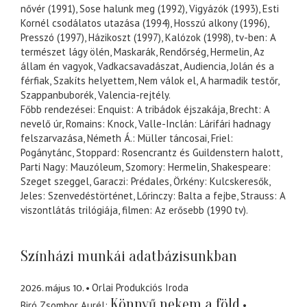
nővér (1991), Sose halunk meg (1992), Vigyázók (1993), Esti
Kornél csodálatos utazása (1994), Hosszú alkony (1996),
Presszó (1997), Házikoszt (1997), Kalózok (1998), tv-ben: A
természet lágy ölén, Maskarák, Rendőrség, Hermelin, Az
állam én vagyok, Vadkacsavadászat, Audiencia, Jolán és a
férfiak, Szakíts helyettem, Nem válok el, A harmadik testőr,
Szappanbuborék, Valencia-rejtély.
Főbb rendezései: Enquist: A tribádok éjszakája, Brecht: A
nevelő úr, Romains: Knock, Valle-Inclán: Lárifári hadnagy
felszarvazása, Németh Á.: Müller táncosai, Friel:
Pogánytánc, Stoppard: Rosencrantz és Guildenstern halott,
Parti Nagy: Mauzóleum, Szomory: Hermelin, Shakespeare:
Szeget szeggel, Garaczi: Prédales, Örkény: Kulcskeresők,
Jeles: Szenvedéstörténet, Lőrinczy: Balta a fejbe, Strauss: A
viszontlátás trilógiája, filmen: Az erősebb (1990 tv).
Színházi munkái adatbázisunkban
2026. május 10.
Orlai Produkciós Iroda
Könnyű nekem a föld
Biró Zsombor Aurél