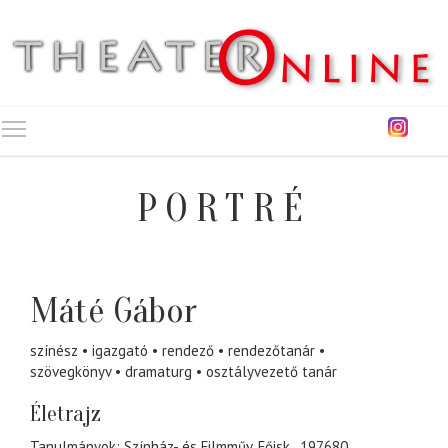
Toggle main menu visibility
PORTRÉ
Máté Gábor
színész
igazgató
rendező
rendezőtanár
szövegkönyv
dramaturg
osztályvezető tanár
Életrajz
Tanulmányok: Színház- és Filmműv. Főisk., 197680.