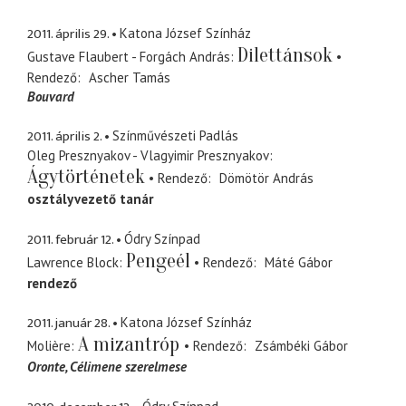
2011. április 29.
Katona József Színház
Dilettánsok
Gustave Flaubert - Forgách András
Rendező
Ascher Tamás
Bouvard
2011. április 2.
Színművészeti Padlás
Oleg Presznyakov - Vlagyimir Presznyakov
Ágytörténetek
Rendező
Dömötör András
osztályvezető tanár
2011. február 12.
Ódry Színpad
Pengeél
Lawrence Block
Rendező
Máté Gábor
rendező
2011. január 28.
Katona József Színház
A mizantróp
Molière
Rendező
Zsámbéki Gábor
Oronte
Célimene szerelmese