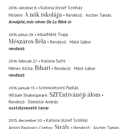
2016. október 8.
Katona József Színház
A nők iskolája
Molière
Rendező
Ascher Tamás
Arnolphe
más néven De La Rönk úr
2016. július 29.
AlkalMáté Trupp
Mészáros Béla
Rendező
Máté Gábor
rendező
2016. február 27.
Katona Sufni
Bihari
Ménes Attila
Rendező
Máté Gábor
rendező
2016. január 15.
Színművészeti Padlás
SZFEntivánéji álom
William Shakespeare
Rendező
Dömötör András
osztályvezető tanár
2015. december 20.
Katona József Színház
Sirály
Anton Pavlovics Csehov
Rendező
Ascher Tamás