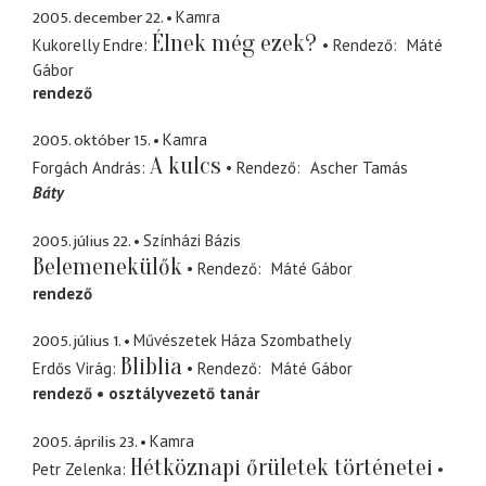
2005. december 22.
Kamra
Élnek még ezek?
Kukorelly Endre
Rendező
Máté
Gábor
rendező
2005. október 15.
Kamra
A kulcs
Forgách András
Rendező
Ascher Tamás
Báty
2005. július 22.
Színházi Bázis
Belemenekülők
Rendező
Máté Gábor
rendező
2005. július 1.
Művészetek Háza Szombathely
Bliblia
Erdős Virág
Rendező
Máté Gábor
rendező
osztályvezető tanár
2005. április 23.
Kamra
Hétköznapi őrületek történetei
Petr Zelenka