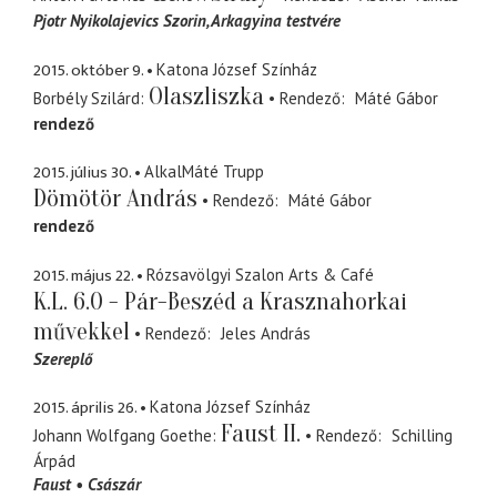
Pjotr Nyikolajevics Szorin
Arkagyina testvére
2015. október 9.
Katona József Színház
Olaszliszka
Borbély Szilárd
Rendező
Máté Gábor
rendező
2015. július 30.
AlkalMáté Trupp
Dömötör András
Rendező
Máté Gábor
rendező
2015. május 22.
Rózsavölgyi Szalon Arts & Café
K.L. 6.0 - Pár-Beszéd a Krasznahorkai
művekkel
Rendező
Jeles András
Szereplő
2015. április 26.
Katona József Színház
Faust II.
Johann Wolfgang Goethe
Rendező
Schilling
Árpád
Faust
Császár