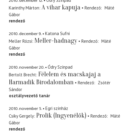
2010. december 12.
Ódry Színpad
A vihar kapuja
Karinthy Márton
Rendező
Máté
Gábor
rendező
2010. december 9.
Katona Sufni
Meller-hadnagy
Meller Rózsi
Rendező
Máté
Gábor
rendező
2010. november 20.
Ódry Színpad
Félelem és macskajaj a
Bertolt Brecht
Harmadik Birodalomban
Rendező
Zsótér
Sándor
osztályvezető tanár
2010. november 5.
Egri színház
Prolik (Ingyenélők)
Csiky Gergely
Rendező
Máté
Gábor
rendező