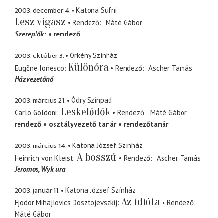
2003. december 4.
Katona Sufni
Lesz vigasz
Rendező
Máté Gábor
Szereplők:
rendező
2003. október 3.
Örkény Színház
Különóra
Eugčne Ionesco
Rendező
Ascher Tamás
Házvezetőnő
2003. március 21.
Ódry Színpad
Leskelődők
Carlo Goldoni
Rendező
Máté Gábor
rendező
osztályvezető tanár
rendezőtanár
2003. március 14.
Katona József Színház
A bosszú
Heinrich von Kleist
Rendező
Ascher Tamás
Jeromos
Wyk ura
2003. január 11.
Katona József Színház
Az idióta
Fjodor Mihajlovics Dosztojevszkij
Rendező
Máté Gábor