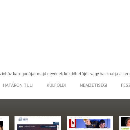
színház kategóriáját majd nevének kezdőbetűjét vagy használja a ker
HATÁRON TÚLI
KÜLFÖLDI
NEMZETISÉGI
FES