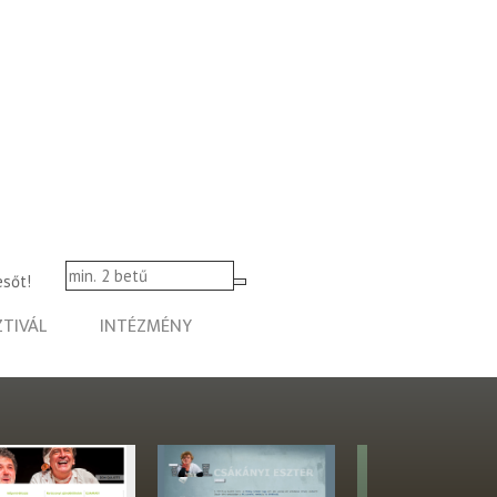
esőt!
ZTIVÁL
INTÉZMÉNY