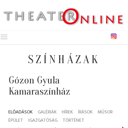
Toggle main menu visibility
SZÍNHÁZAK
Gózon Gyula
Kamaraszínház
ELŐADÁSOK
GALÉRIÁK
HÍREK
ÍRÁSOK
MŰSOR
ÉPÜLET
IGAZGATÓSÁG
TÖRTÉNET