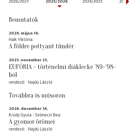
2026/2027
2025/2026
2024/2025
2023/
Bemutatók
2026. május 14.
Haik Viktória
A földre pottyant tündér
2025. november 25.
EUFÓRIA – történelmi diáklecke ’89–’98-
ból
rendező
Hajdú László
Továbbra is műsoron
2024. december 14.
Krúdy Gyula - Selmeczi Bea
A gyomor örömei
rendező
Hajdú László