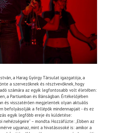
tván, a Harag György Társulat igazgatója, a
zönte a szervezőknek és résztvevőknek, hogy
vadó számára az egyik legfontosabb volt életében:
ben, a Partiumban és Bánságban. Értékelőjében
n és visszatérően megjelentek olyan aktuális
n befolyásolják a fellépők mindennapjait - és ez
szás egyik legfőbb ereje és küldetése:
api nehézségeire” – mondta. Hozzáfűzte: „Ebben az
smérve ugyanaz, mint a hivatásosoké is: amikor a