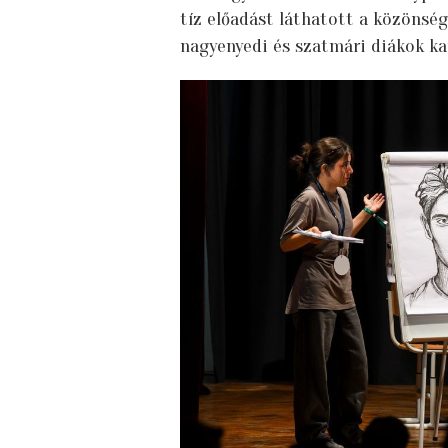
tíz előadást láthatott a közönség
nagyenyedi és szatmári diákok k