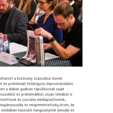
áthatott a közönség: klasszikus művek
it és problémáit feldolgozó, improvizációkból
ben a diákok gyakran táplálkoztak saját
iktusokból és problémákból, olyan témákat is
stelefonok és szociális médiaplatformok,
lmagányosodás és megnemértettség-érzés, de
médiában használt hangulatjelek (emojik) és