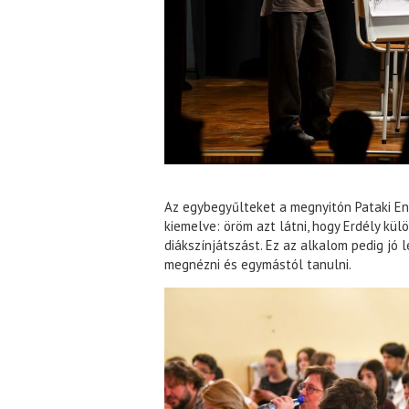
Az egybegyűlteket a megnyitón Pataki Eni
kiemelve: öröm azt látni, hogy Erdély kü
diákszínjátszást. Ez az alkalom pedig jó
megnézni és egymástól tanulni.