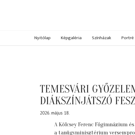
Nyitólap
Képgaléria
Színházak
Portré
TEMESVÁRI GYŐZELEM
DIÁKSZÍNJÁTSZÓ FESZ
2026. május 18.
A Kölcsey Ferenc Főgimnázium és a
a tanügyminisztérium versenypr