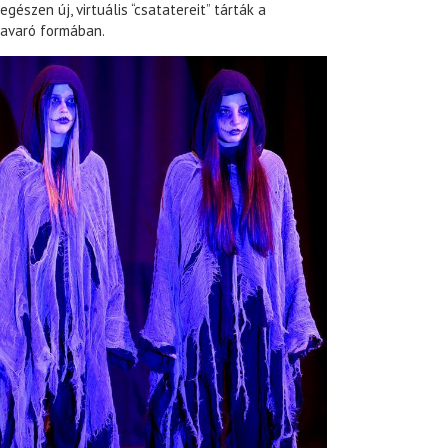
egészen új, virtuális “csatatereit” tárták a
kavaró formában.