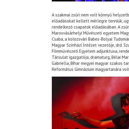
A szakmai zsűri nem volt könnyű helyzetb
előadásokat kellett mérlegre tenniük, ug
rendelkező csapatok előadásában. A zsűri 
Marosvásárhelyi Művészeti egyetem Magya
Csaba, a kolozsvári Babes-Bolyai Tudomá
Magyar Színházi Intézet vezetője, drd. Sz
Filmművészeti Egyetem adjunktusa, rende
Társulat igazgatója, dramaturg, Bélai Mar
Gabriella, Bihar megyei magyar szakos ta
Református Gimnázium magyartanára volt