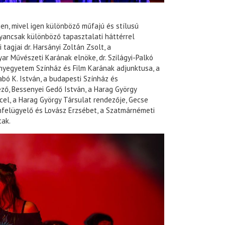
en, mivel igen különböző műfajú és stílusú
yancsak különböző tapasztalati háttérrel
tagjai dr. Harsányi Zoltán Zsolt, a
r Művészeti Karának elnöke, dr. Szilágyi-Palkó
nyegyetem Színház és Film Karának adjunktusa, a
abó K. István, a budapesti Színház és
ző, Bessenyei Gedő István, a Harag György
cel, a Harag György Társulat rendezője, Gecse
nfelügyelő és Lovász Erzsébet, a Szatmárnémeti
ak.