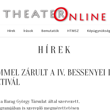
Hírek
Írások
Bemutatók
HTMSZ
Képügynöksé
HÍREK
MEL ZÁRULT A IV. BESSENYEI 
TIVÁL
 Harag György Társulat által szervezett,
ogramjában is szereplő megmérettetésen