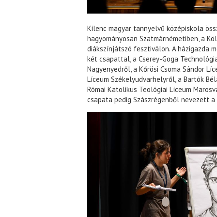
Kilenc magyar tannyelvű középiskola öss
hagyományosan Szatmárnémetiben, a Kölc
diákszínjátszó fesztiválon. A házigazda 
két csapattal, a Cserey-Goga Technológi
Nagyenyedről, a Kőrösi Csoma Sándor Líc
Líceum Székelyudvarhelyről, a Bartók Bél
Római Katolikus Teológiai Líceum Marosvá
csapata pedig Szászrégenből nevezett a 