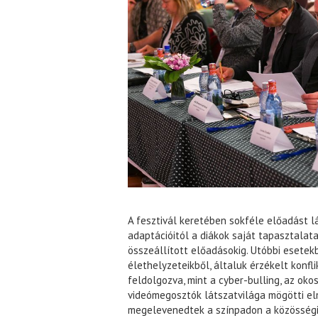
A fesztivál keretében sokféle előadást l
adaptációitól a diákok saját tapasztalata
összeállított előadásokig. Utóbbi esetek
élethelyzeteikből, általuk érzékelt konfl
feldolgozva, mint a cyber-bulling, az oko
videómegosztók látszatvilága mögötti e
megelevenedtek a színpadon a közösségi 