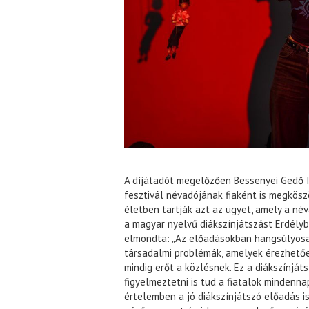
A díjátadót megelőzően Bessenyei Gedő Is
fesztivál névadójának fiaként is megkös
életben tartják azt az ügyet, amely a né
a magyar nyelvű diákszínjátszást Erdély
elmondta: „Az előadásokban hangsúlyosa
társadalmi problémák, amelyek érezhetőe
mindig erőt a közlésnek. Ez a diákszínját
figyelmeztetni is tud a fiatalok mindenn
értelemben a jó diákszínjátszó előadás i