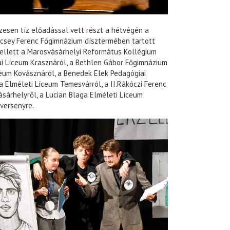
zesen tíz előadással vett részt a hétvégén a
sey Ferenc Főgimnázium dísztermében tartott
mellett a Marosvásárhelyi Református Kollégium
ai Líceum Krasznáról, a Bethlen Gábor Főgimnázium
eum Kovásznáról, a Benedek Elek Pedagógiai
a Elméleti Líceum Temesvárról, a II.Rákóczi Ferenc
sárhelyről, a Lucian Blaga Elméleti Líceum
versenyre.