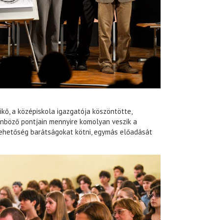
kő, a középiskola igazgatója köszöntötte,
lönböző pontjain mennyire komolyan veszik a
 lehetőség barátságokat kötni, egymás előadását